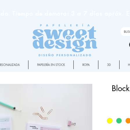
do. Tiempo de demora: 3 a 7 días apróx. En
PERSONALIZADA
PAPELERÍA EN STOCK
ROPA
3D
Block