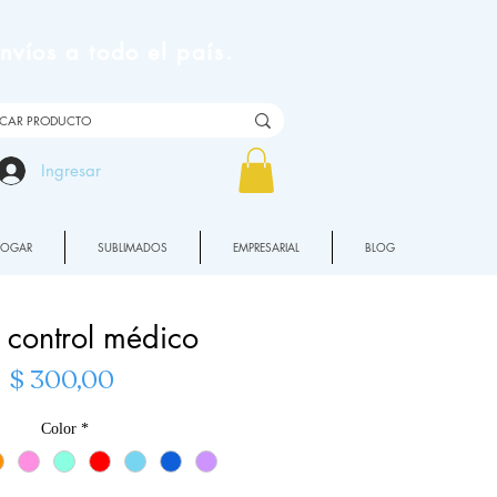
víos a todo el país.
Ingresar
HOGAR
SUBLIMADOS
EMPRESARIAL
BLOG
 control médico
Precio
$ 300,00
Color
*