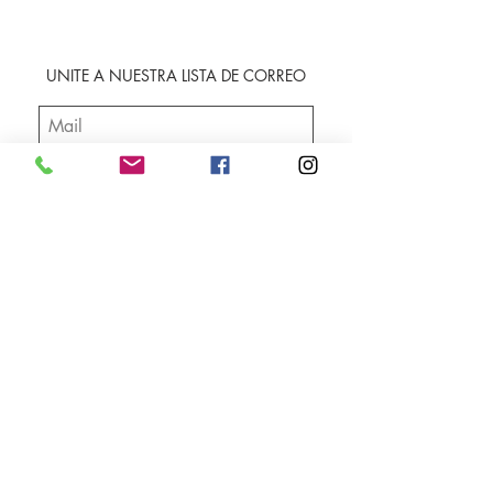
UNITE A NUESTRA LISTA DE CORREO
SUSCRIBIRME
Envíos
Facebook
Sobre nosotros
Instagram
Contacto
Whatsapp