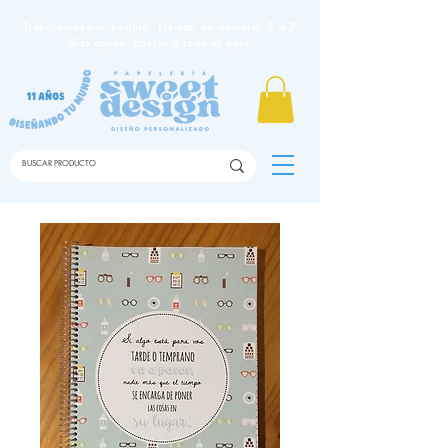
Trabajamos por pedido. Tiempo de demora: 3 a 7
días apróx. Envíos a todo el país.