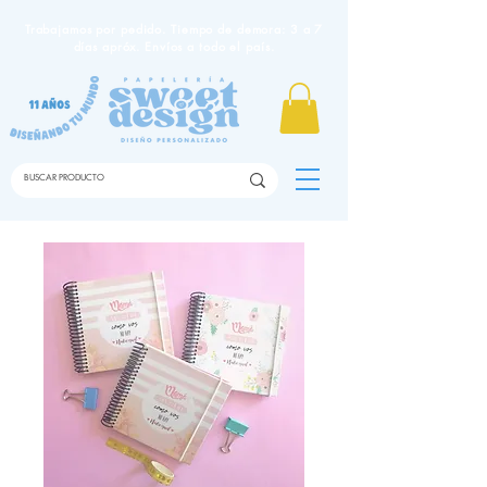
Trabajamos por pedido. Tiempo de demora: 3 a 7
días apróx. Envíos a todo el país.