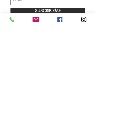
SUSCRIBIRME
Envíos
Facebook
Sobre nosotros
Instagram
Contacto
Whatsapp
LUNES A VIERNES 9.00 A 18.00 HS
SÁBADO 10.00 A 13.00 HS