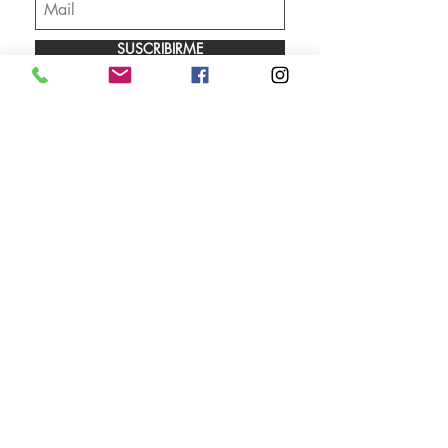
SUSCRIBIRME
Envíos
Facebook
Sobre nosotros
Instagram
Contacto
Whatsapp
LUNES A VIERNES 9.00 A 18.00 HS
SÁBADO 10.00 A 13.00 HS