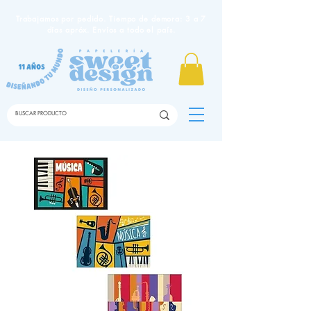
Trabajamos por pedido. Tiempo de demora: 3 a 7
días apróx. Envíos a todo el país.