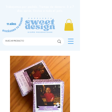
Trabajamos por pedido. Tiempo de demora: 3 a 7
días apróx. Envíos a todo el país.