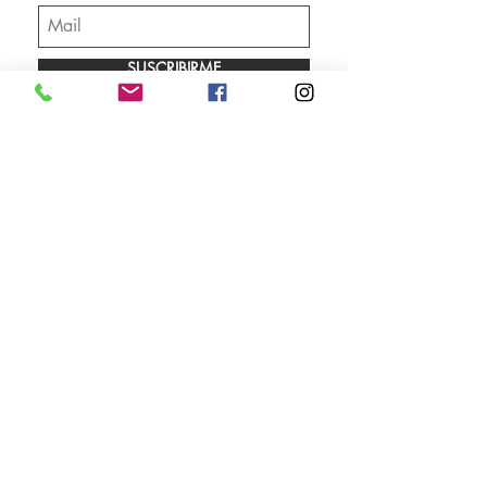
SUSCRIBIRME
Envíos
Facebook
Sobre nosotros
Instagram
Contacto
Whatsapp
LUNES A VIERNES 9.00 A 18.00 HS