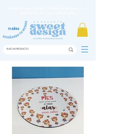
Trabajamos por pedido. Tiempo de demora: 3 a 7
días apróx. Envíos a todo el país.