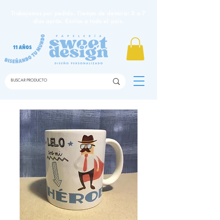
Trabajamos por pedido. Tiempo de demora: 3 a 7
días apróx. Envíos a todo el país.