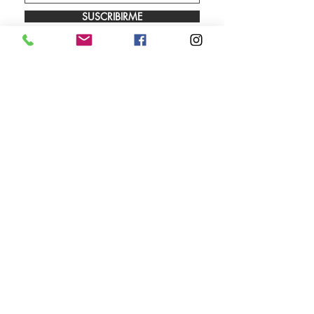
SUSCRIBIRME
Envíos
Facebook
Sobre nosotros
Instagram
Contacto
Whatsapp
LUNES A VIERNES 9.00 A 18.00 HS
SÁBADO 10.00 A 13.00 HS