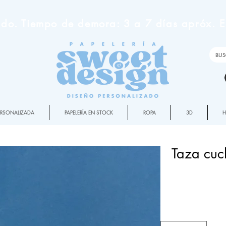
do. Tiempo de demora: 3 a 7 días apróx. En
PERSONALIZADA
PAPELERÍA EN STOCK
ROPA
3D
Taza cuc