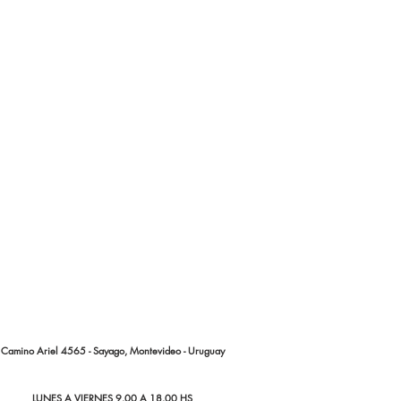
Camino Ariel 4565 - Sayago, Montevideo - Uruguay
LUNES A VIERNES 9.00 A 18.00 HS