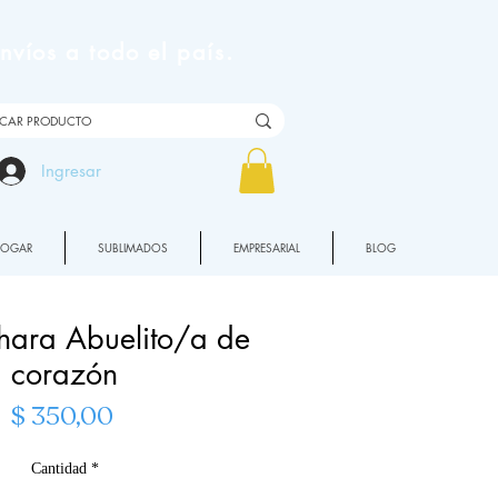
víos a todo el país.
Ingresar
HOGAR
SUBLIMADOS
EMPRESARIAL
BLOG
hara Abuelito/a de
corazón
Precio
$ 350,00
Cantidad
*