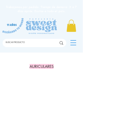
Trabajamos por pedido. Tiempo de demora: 3 a 7
días apróx. Envíos a todo el país.
AURICULARES