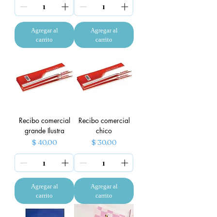
Agregar al
Agregar al
carrito
carrito
Recibo comercial
Recibo comercial
grande Ilustra
chico
Precio
Precio
$ 40,00
$ 30,00
Agregar al
Agregar al
carrito
carrito