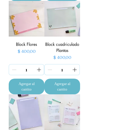
Block Flores
Block cuadriculado
Plantas
Precio
$ 400,00
Precio
$ 400,00
Agregar al
Agregar al
carrito
carrito