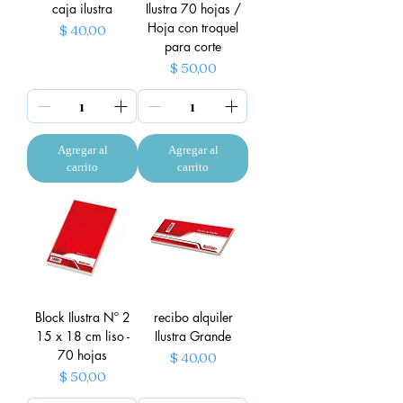
caja ilustra
Ilustra 70 hojas /
Hoja con troquel
Precio
$ 40,00
para corte
Precio
$ 50,00
Agregar al
Agregar al
carrito
carrito
Block Ilustra Nº 2
recibo alquiler
15 x 18 cm liso -
Ilustra Grande
70 hojas
Precio
$ 40,00
Precio
$ 50,00