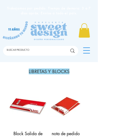
Trabajamos por pedido. Tiempo de demora: 3 a 7
días apróx. Envíos a todo el país.
LIBRETAS Y BLOCKS
Block Salida de
nota de pedido