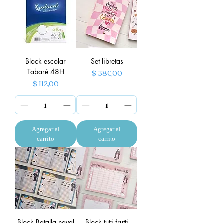
Block escolar
Set libretas
Tabaré 48H
Precio
$ 380,00
Precio
$ 112,00
Agregar al
Agregar al
carrito
carrito
Block Batalla naval
Block tutti frutti