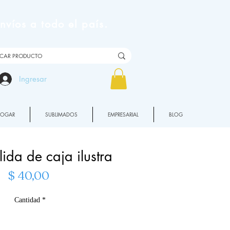
víos a todo el país.
Ingresar
HOGAR
SUBLIMADOS
EMPRESARIAL
BLOG
lida de caja ilustra
Precio
$ 40,00
Cantidad
*