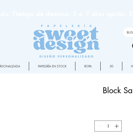
do. Tiempo de demora: 3 a 7 días apróx. En
PERSONALIZADA
PAPELERÍA EN STOCK
ROPA
3D
Block Sa