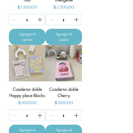
Precio
Precio
$ 1.100,00
$ 1.300,00
Agregar al
Agregar al
carrito
carrito
Cuaderno doble
Cuaderno doble
Happy place Blocks
Cherry
Precio
Precio
$ 600,00
$ 600,00
Agregar al
Agregar al