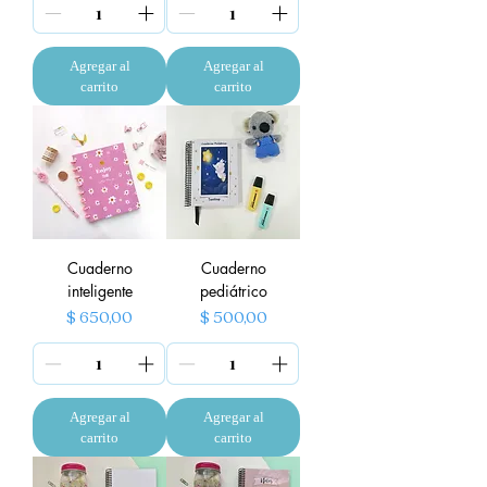
Agregar al
Agregar al
carrito
carrito
Cuaderno
Cuaderno
inteligente
pediátrico
Precio
Precio
$ 650,00
$ 500,00
Agregar al
Agregar al
carrito
carrito