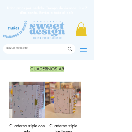
Trabajamos por pedido. Tiempo de demora: 3 a 7
días apróx. Envíos a todo el país.
CUADERNOS A5
Cuaderno triple con
Cuaderno triple
rulo
inteligente