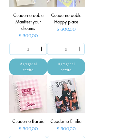
Cuaderno doble
Cuaderno doble
Manifest your
Happy place
dreams
Precio
$ 600,00
Precio
$ 600,00
Agregar al
Agregar al
carrito
carrito
Cuaderno Barbie
Cuaderno Emilia
Precio
Precio
$ 500,00
$ 500,00