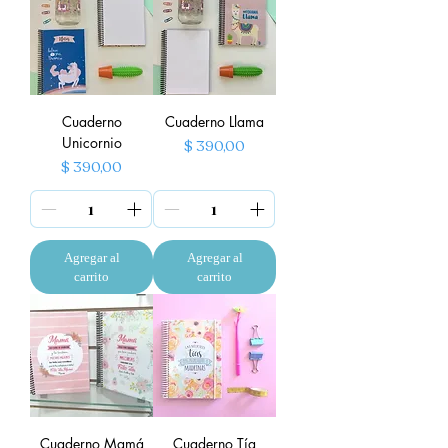
Cuaderno
Cuaderno Llama
Unicornio
Precio
$ 390,00
Precio
$ 390,00
Agregar al
Agregar al
carrito
carrito
Cuaderno Mamá
Cuaderno Tía