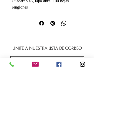
Cuaderno a5, tapa dura, 100 hojas
renglones
UNITE A NUESTRA LISTA DE CORREO
SUSCRIBIRME
Envíos
Facebook
Sobre nosotros
Instagram
Contacto
Whatsapp