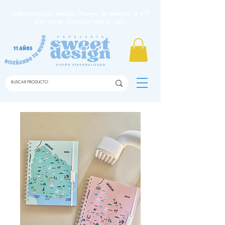
Trabajamos por pedido. Tiempo de demora: 3 a 7
días apróx. Envíos a todo el país.