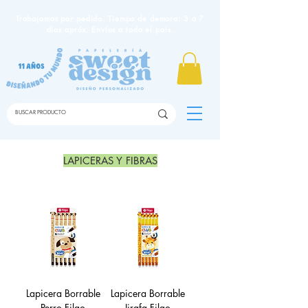
Trabajamos por pedido. Tiempo de demora: 3 a 7
días apróx. Envíos a todo el país.
LAPICERAS Y FIBRAS
Lapicera Borrable
Lapicera Borrable
Perro Filgo
Jirafa Filgo