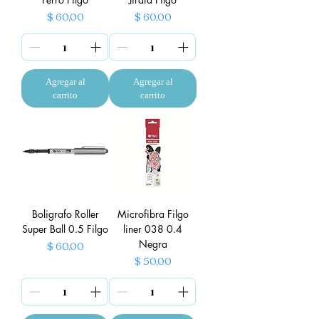
Precio
Precio
$ 60,00
$ 60,00
Agregar al
Agregar al
carrito
carrito
Boligrafo Roller
Microfibra Filgo
Super Ball 0.5 Filgo
liner 038 0.4
Negra
Precio
$ 60,00
Precio
$ 50,00