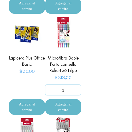
Agregar al
Agregar al
carrito
carrito
Lapicera Plus Office
Microfibra Doble
Basic
Punta con sello
Roliart x6 Filgo
Precio
$ 30,00
Precio
$ 218,00
Agregar al
Agregar al
carrito
carrito