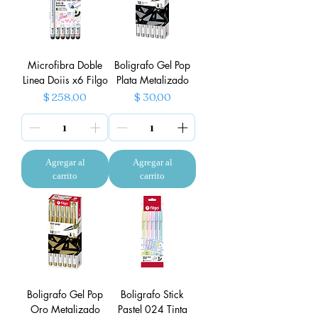
Microfibra Doble
Boligrafo Gel Pop
Linea Doiis x6 Filgo
Plata Metalizado
Precio
Precio
$ 258,00
$ 30,00
Agregar al
Agregar al
carrito
carrito
Boligrafo Gel Pop
Boligrafo Stick
Oro Metalizado
Pastel 024 Tinta