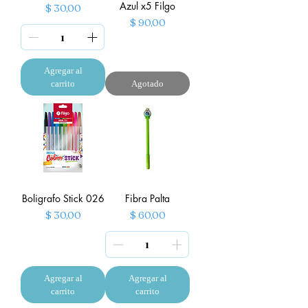
Azul x5 Filgo
Precio
$ 30,00
Precio
$ 90,00
Agregar al
carrito
Agotado
Boligrafo Stick 026
Fibra Palta
Precio
Precio
$ 30,00
$ 60,00
Agregar al
Agregar al
carrito
carrito