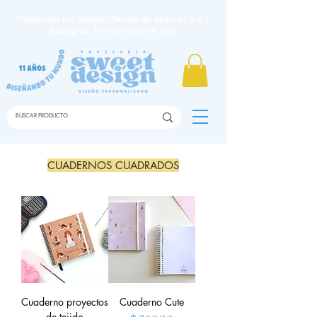
Trabajamos por pedido. Tiempo de demora: 3 a 7
días apróx. Envíos a todo el país.
CUADERNOS CUADRADOS
Cuaderno proyectos
Cuaderno Cute
de tejido