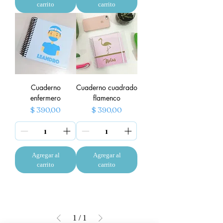
carrito
carrito
Cuaderno
Cuaderno cuadrado
enfermero
flamenco
Precio
Precio
$ 390,00
$ 390,00
Agregar al
Agregar al
carrito
carrito
1
/
1