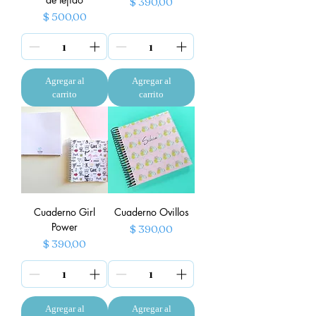
Precio
$ 390,00
Precio
$ 500,00
Agregar al
Agregar al
carrito
carrito
Cuaderno Girl
Cuaderno Ovillos
Power
Precio
$ 390,00
Precio
$ 390,00
Agregar al
Agregar al