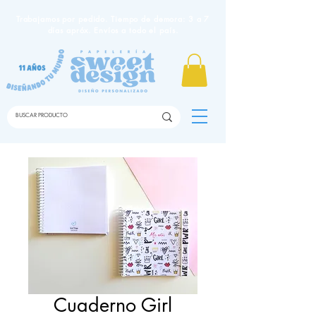
Trabajamos por pedido. Tiempo de demora: 3 a 7
días apróx. Envíos a todo el país.
Cuaderno Girl