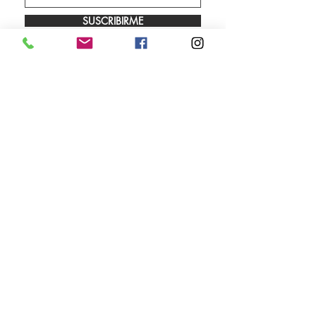
SUSCRIBIRME
Envíos
Facebook
Sobre nosotros
Instagram
Contacto
Whatsapp
LUNES A VIERNES 9.00 A 18.00 HS
SÁBADO 10.00 A 13.00 HS