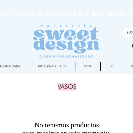
do. Tiempo de demora: 3 a 7 días apróx. En
PERSONALIZADA
PAPELERÍA EN STOCK
ROPA
3D
VASOS
No tenemos productos
para mostrar en este momento.