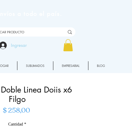
víos a todo el país.
Ingresar
HOGAR
SUBLIMADOS
EMPRESARIAL
BLOG
 Doble Linea Doiis x6
Filgo
Precio
$ 258,00
Cantidad
*