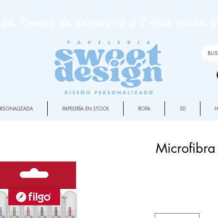
do. Tiempo de demora: 3 a 7 días apróx. En
PERSONALIZADA
PAPELERÍA EN STOCK
ROPA
3D
Microfibra