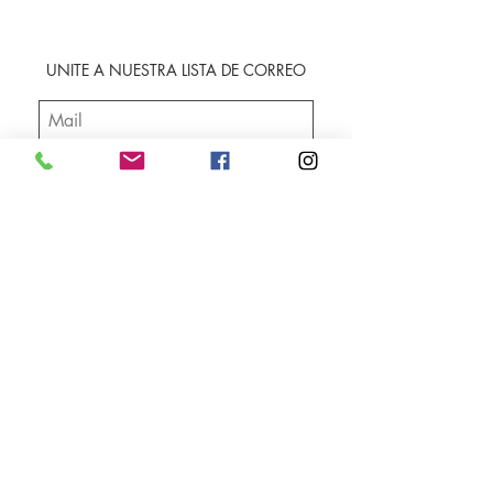
UNITE A NUESTRA LISTA DE CORREO
SUSCRIBIRME
Envíos
Facebook
Sobre nosotros
Instagram
Contacto
Whatsapp