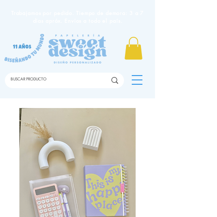
Trabajamos por pedido. Tiempo de demora: 3 a 7
días apróx. Envíos a todo el país.