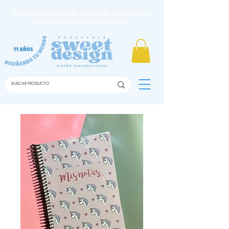
Trabajamos por pedido. Tiempo de demora: 3 a 7
días apróx. Envíos a todo el país.