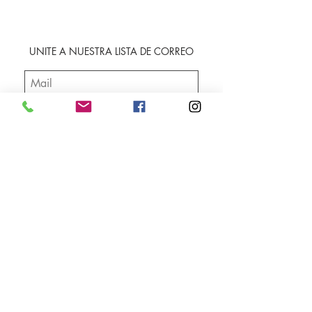
UNITE A NUESTRA LISTA DE CORREO
SUSCRIBIRME
Envíos
Facebook
Sobre nosotros
Instagram
Contacto
Whatsapp