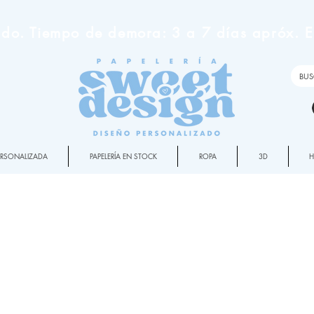
do. Tiempo de demora: 3 a 7 días apróx. En
PERSONALIZADA
PAPELERÍA EN STOCK
ROPA
3D
nación