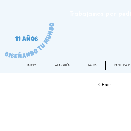
Trabajamos por pedi
INICIO
PARA QUIÉN
PACKS
PAPELERÍA 
< Back
Ilumi