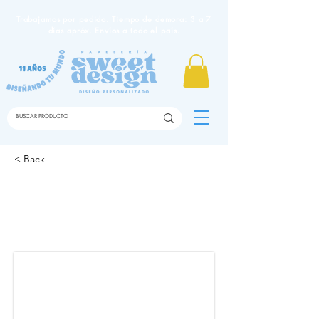
Trabajamos por pedido. Tiempo de demora: 3 a 7
días apróx. Envíos a todo el país.
< Back
Tarjetas de memoria