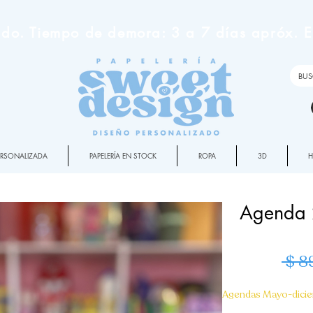
do. Tiempo de demora: 3 a 7 días apróx. En
PERSONALIZADA
PAPELERÍA EN STOCK
ROPA
3D
Agenda 
 $ 8
Agendas Mayo-dici