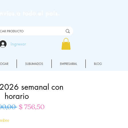
víos a todo el país.
Ingresar
HOGAR
SUBLIMADOS
EMPRESARIAL
BLOG
2026 semanal con
horario
Precio
Precio
90,00 
$ 756,50
de
embre
oferta