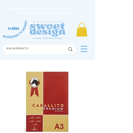
Trabajamos por pedido. Tiempo de demora: 3 a 7
días apróx. Envíos a todo el país.