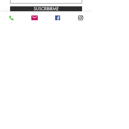
SUSCRIBIRME
Envíos
Facebook
Sobre nosotros
Instagram
Contacto
Whatsapp
LUNES A VIERNES 9.00 A 18.00 HS
SÁBADO 10.00 A 13.00 HS