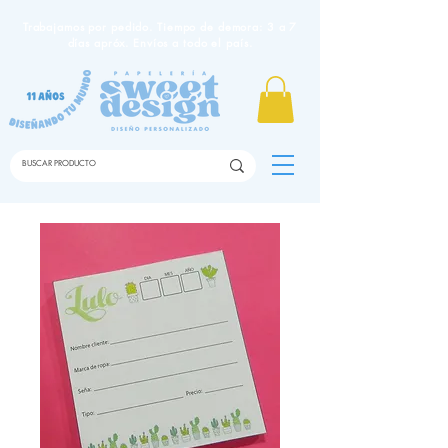
Trabajamos por pedido. Tiempo de demora: 3 a 7
días apróx. Envíos a todo el país.