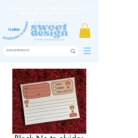
Trabajamos por pedido. Tiempo de demora: 3 a 7
días apróx. Envíos a todo el país.