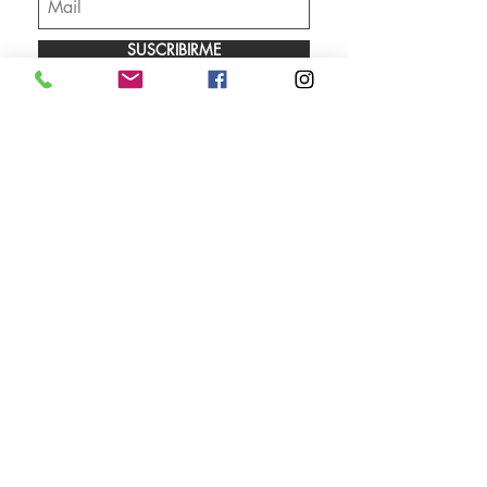
SUSCRIBIRME
Envíos
Facebook
Sobre nosotros
Instagram
Contacto
Whatsapp
LUNES A VIERNES 9.00 A 18.00 HS
SÁBADO 10.00 A 13.00 HS