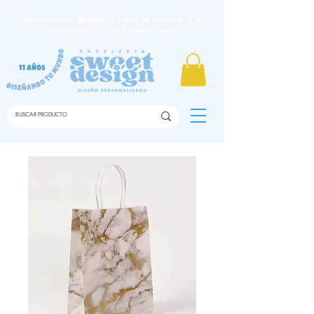
Trabajamos por pedido. Tiempo de demora: 3 a 7
días apróx. Envíos a todo el país.