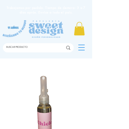
Trabajamos por pedido. Tiempo de demora: 3 a 7
días apróx. Envíos a todo el país.