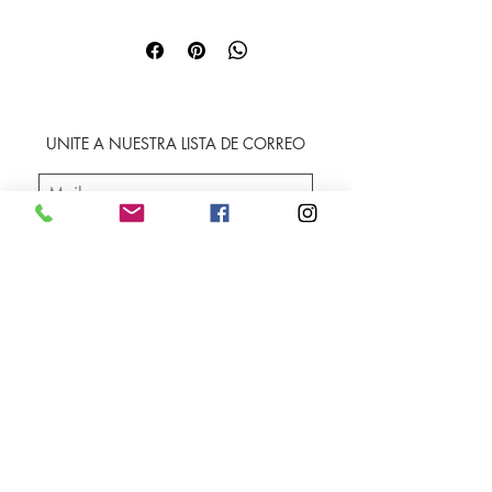
UNITE A NUESTRA LISTA DE CORREO
SUSCRIBIRME
Envíos
Facebook
Sobre nosotros
Instagram
Contacto
Whatsapp