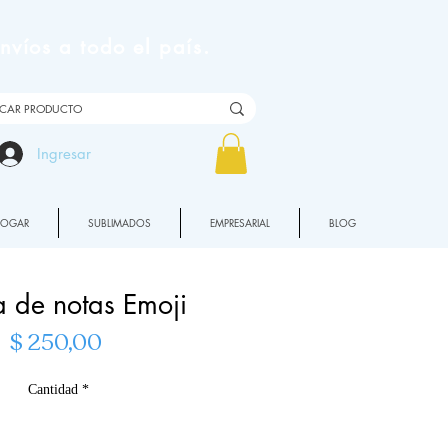
víos a todo el país.
Ingresar
HOGAR
SUBLIMADOS
EMPRESARIAL
BLOG
a de notas Emoji
Precio
$ 250,00
Cantidad
*