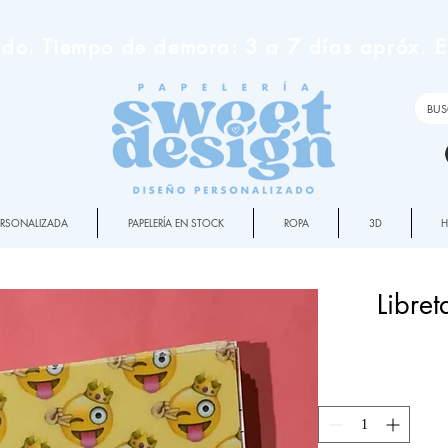
do. Tiempo de demora: 3 a 7 días apróx. En
PERSONALIZADA
PAPELERÍA EN STOCK
ROPA
3D
Libret