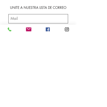
UNITE A NUESTRA LISTA DE CORREO
SUSCRIBIRME
Envíos
Facebook
Sobre nosotros
Instagram
Contacto
Whatsapp