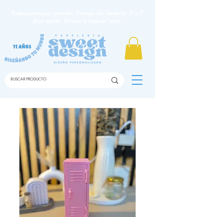
Trabajamos por pedido. Tiempo de demora: 3 a 7
días apróx. Envíos a todo el país.