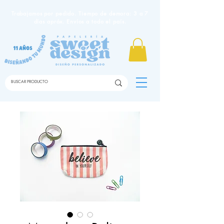
Trabajamos por pedido. Tiempo de demora: 3 a 7
días apróx. Envíos a todo el país.