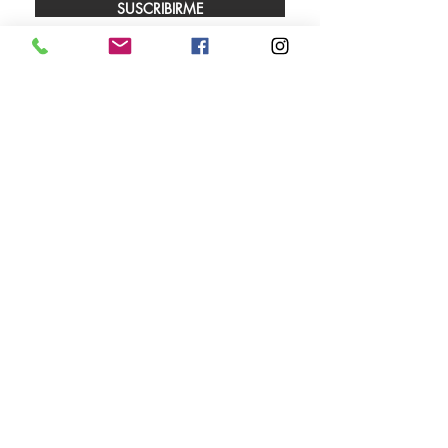
SUSCRIBIRME
Envíos
Facebook
Sobre nosotros
Instagram
Contacto
Whatsapp
LUNES A VIERNES 9.00 A 18.00 HS
SÁBADO 10.00 A 13.00 HS