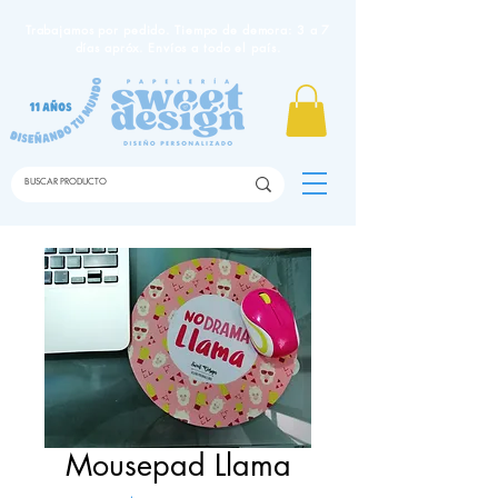
Trabajamos por pedido. Tiempo de demora: 3 a 7
días apróx. Envíos a todo el país.
Mousepad Llama