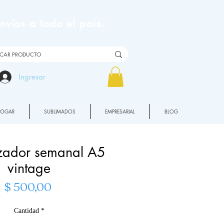
víos a todo el país.
Ingresar
HOGAR
SUBLIMADOS
EMPRESARIAL
BLOG
zador semanal A5
vintage
Precio
$ 500,00
Cantidad
*