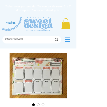
Trabajamos por pedido. Tiempo de demora: 3 a 7
días apróx. Envíos a todo el país.