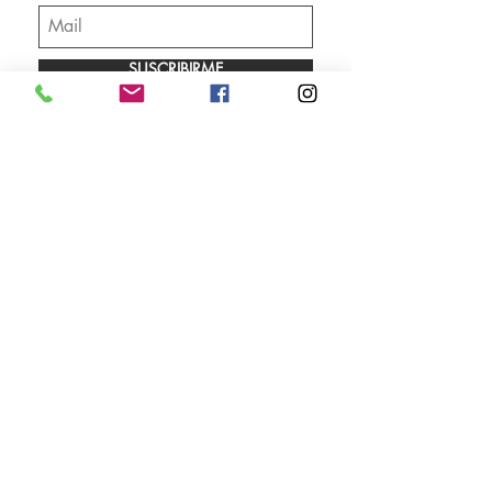
SUSCRIBIRME
Envíos
Facebook
Sobre nosotros
Instagram
Contacto
Whatsapp
LUNES A VIERNES 9.00 A 18.00 HS