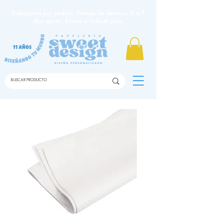
Trabajamos por pedido. Tiempo de demora: 3 a 7
días apróx. Envíos a todo el país.