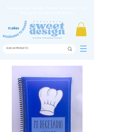
Trabajamos por pedido. Tiempo de demora: 3 a 7
días apróx. Envíos a todo el país.