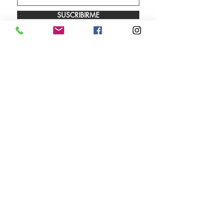
SUSCRIBIRME
Envíos
Facebook
Sobre nosotros
Instagram
Contacto
Whatsapp
LUNES A VIERNES 9.00 A 18.00 HS
SÁBADO 10.00 A 13.00 HS