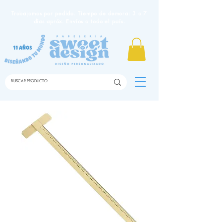
Trabajamos por pedido. Tiempo de demora: 3 a 7
días apróx. Envíos a todo el país.