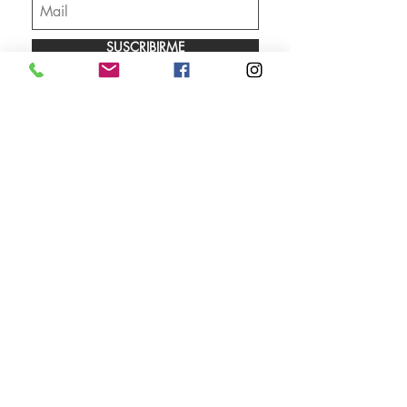
SUSCRIBIRME
Envíos
Facebook
Sobre nosotros
Instagram
Contacto
Whatsapp
LUNES A VIERNES 9.00 A 18.00 HS
SÁBADO 10.00 A 13.00 HS