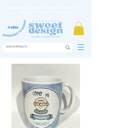
Trabajamos por pedido. Tiempo de demora: 3 a 7
días apróx. Envíos a todo el país.