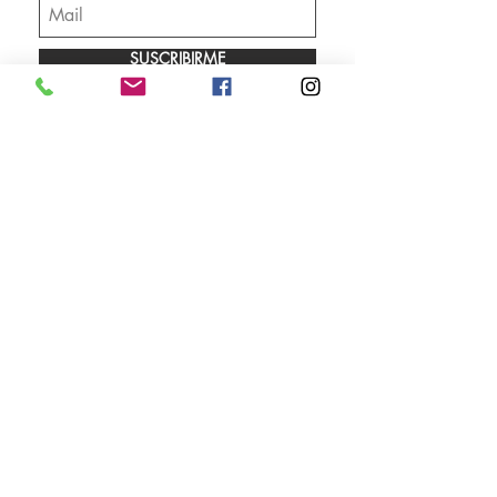
SUSCRIBIRME
Envíos
Facebook
Sobre nosotros
Instagram
Contacto
Whatsapp
LUNES A VIERNES 9.00 A 18.00 HS
SÁBADO 10.00 A 13.00 HS