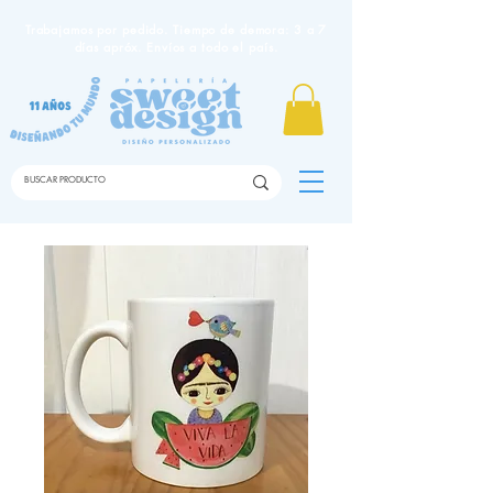
Trabajamos por pedido. Tiempo de demora: 3 a 7
días apróx. Envíos a todo el país.